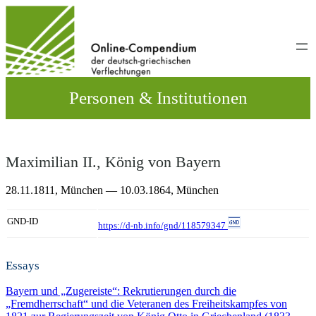
Direkt
zum
Inhalt
wechseln
Personen & Institutionen
Maximilian II., König von Bayern
28.11.1811,
München
— 10.03.1864,
München
GND-ID
https://d-nb.info/gnd/118579347
Essays
Bayern und „Zugereiste“: Rekrutierungen durch die
„Fremdherrschaft“ und die Veteranen des Freiheitskampfes von