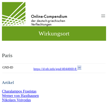
Direkt
zum
Inhalt
wechseln
Wirkungsort
Paris
GND-ID
https://d-nb.info/gnd/4044660-8
Artikel
Charalampos Fragistas
Werner von Haxthausen
Nikolaos Voivodas