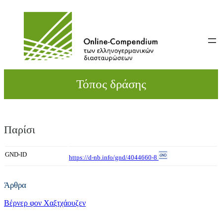
Direkt
zum
Inhalt
wechseln
Τόπος δράσης
Παρίσι
GND-ID
https://d-nb.info/gnd/4044660-8
Άρθρα
Βέρνερ φον Χαξτχάουζεν