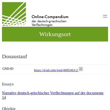
Direkt
zum
Inhalt
wechseln
Wirkungsort
Donaustauf
GND-ID
https://d-nb.info/gnd/4085463-2
Essays
Narrative deutsch-griechischer Verflechtungen auf der documenta
14
Objekte