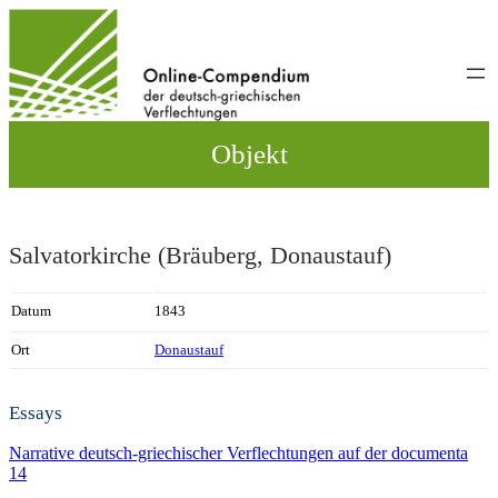
Direkt
zum
Inhalt
wechseln
Objekt
Salvatorkirche (Bräuberg, Donaustauf)
Datum
1843
Ort
Donaustauf
Essays
Narrative deutsch-griechischer Verflechtungen auf der documenta
14