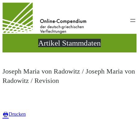
Direkt
zum
Inhalt
wechseln
Artikel Stammdaten
Joseph Maria von Radowitz / Joseph Maria von
Radowitz / Revision
Drucken