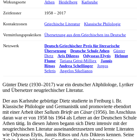
Wirkungsorte
Athen
Heidelberg
Karlsruhe
Zeitfenster
1958 – 2017
Kontaktzonen
Griechische Literatur
Klassische Philologie
Vermittlungspraktiken
Übersetzung aus dem Griechischen ins Deutsche
Netzwerk
Deutsch-Griechischer Preis für literarische
Übersetzung
Deutsche Schule Athen
Günter
Dietz
Aris Dikteos
Odysseas Elytis
Helmut
Flume
Tatiana Gritsi-Milliex
Jannis
Ritsos
Andrea Schellinger
Jorgos
Seferis
Angelos Sikelianos
Günter Dietz (1930–2017) war ein deutscher Altphilologe, Lyriker
und Übersetzer neugriechischer Literatur.
Der aus Karlsruhe gebürtige Dietz studierte in Freiburg i. Br.
Klassische Philologie und Germanistik und promovierte ebendort
mit einer Arbeit über
Sallusts Briefe an Cäsar
(1956). Im Anschluss
daran war er von 1958 bis 1964 als Lehrer an der Deutschen Schule
Athen tätig. In diesen Jahren begann sich Dietz intensiv mit der
neugriechischen Literatur auseinanderzusetzen und lernte Literaten
wie Odysseas Elytis, Jannis Ritsos und Aris Dikteos kennen. Seine