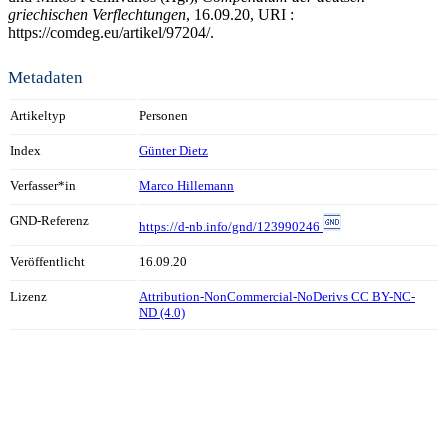
griechischen Verflechtungen
, 16.09.20, URI :
https://comdeg.eu/artikel/97204/.
Metadaten
Artikeltyp
Personen
Index
Günter Dietz
Verfasser*in
Marco Hillemann
GND-Referenz
https://d-nb.info/gnd/123990246
Veröffentlicht
16.09.20
Lizenz
Attribution-NonCommercial-NoDerivs CC BY-NC-
ND (4.0)