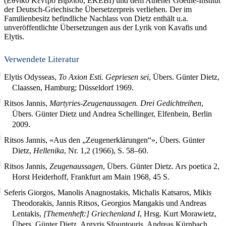
(Εθνικό Κέντρο Βιβλίου, ΕΚΕΒΙ) und dem Athener Goethe-Institut
der Deutsch-Griechische Übersetzerpreis verliehen. Der im
Familienbesitz befindliche Nachlass von Dietz enthält u.a.
unveröffentlichte Übersetzungen aus der Lyrik von Kavafis und
Elytis.
Verwendete Literatur
Elytis Odysseas,
To Axion Esti. Gepriesen sei
, Übers. Günter Dietz,
Claassen, Hamburg; Düsseldorf 1969.
Ritsos Jannis,
Martyries-Zeugenaussagen. Drei Gedichtreihen
,
Übers. Günter Dietz und Andrea Schellinger, Elfenbein, Berlin
2009.
Ritsos Jannis, «Aus den „Zeugenerklärungen“», Übers. Günter
Dietz,
Hellenika
, Nr. 1,2 (1966), S. 58–60.
Ritsos Jannis,
Zeugenaussagen
, Übers. Günter Dietz. Ars poetica 2,
Horst Heiderhoff, Frankfurt am Main 1968,
45
S.
Seferis Giorgos, Manolis Anagnostakis, Michalis Katsaros, Mikis
Theodorakis, Jannis Ritsos, Georgios Mangakis und Andreas
Lentakis,
[Themenheft:] Griechenland I
, Hrsg. Kurt Morawietz,
Übers. Günter Dietz, Argyris Sfountouris, Andreas Kürnbach,