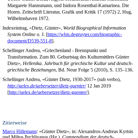
Margarete Hannsmann, und Isidora Rosenthal-Kamarinea. Die
Horen. Zeitschrift Literatur, Grafik und Kritik 17 (1972) 2, Hug,
Wilhelmshaven 1972.
Indexeintrag, «Dietz, Günter»,
World Biographical Information
System Online
o. J. [
https://wbis.degruyter.com/biographic-
document/D539-551-8
].
Schellinger Andrea, «Griechenland - Brennpunkt und
Transformation. Zum 80. Geburtstag des Kulturmittlers Günter
Dietz»,
Hellenika. Jahrbuch für griechische Kultur und deutsch-
griechische Beziehungen
, Bd. Neue Folge 5 (2010), S. 135–136.
Schellinger Andrea, «Günter Dietz, 1930-2017» (sub verbo),
http://uelex.de/uebersetzer/dietz-guenter/
12 Jan 2019
[
http://uelex.de/uebersetzer/dietz-guenter/
].
Zitierweise
Marco Hillemann
: «Günter Dietz», in: Alexandros-Andreas Kyrtsis
und Miltos Pechlivanos (Hg.),
Compendium der deutsch-