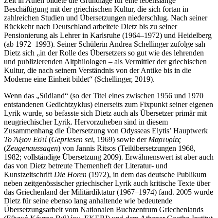
Zeit in Athen bildete die Grundlage für eine lebenslange
Beschäftigung mit der griechischen Kultur, die sich fortan in
zahlreichen Studien und Übersetzungen niederschlug. Nach seiner
Rückkehr nach Deutschland arbeitete Dietz bis zu seiner
Pensionierung als Lehrer in Karlsruhe (1964–1972) und Heidelberg
(ab 1972–1993). Seiner Schülerin Andrea Schellinger zufolge sah
Dietz sich „in der Rolle des Übersetzers so gut wie des lehrenden
und publizierenden Altphilologen – als Vermittler der griechischen
Kultur, die nach seinem Verständnis von der Antike bis in die
Moderne eine Einheit bildet“ (Schellinger, 2019).
Wenn das „Südland“ (so der Titel eines zwischen 1956 und 1970
entstandenen Gedichtzyklus) einerseits zum Fixpunkt seiner eigenen
Lyrik wurde, so befasste sich Dietz auch als Übersetzer primär mit
neugriechischer Lyrik. Hervorzuheben sind in diesem
Zusammenhang die Übersetzung von Odysseas Elytis’ Hauptwerk
Το
Άξιον
Εστί
(
Gepriesen sei
, 1969) sowie der
Μαρτυρίες
(
Zeugenaussagen
) von Jannis Ritsos (Teilübersetzungen 1968,
1982; vollständige Übersetzung 2009). Erwähnenswert ist aber auch
das von Dietz betreute Themenheft der Literatur- und
Kunstzeitschrift
Die
Horen
(1972), in dem das deutsche Publikum
neben zeitgenössischer griechischer Lyrik auch kritische Texte über
das Griechenland der Militärdiktatur (1967–1974) fand. 2005 wurde
Dietz für seine ebenso lang anhaltende wie bedeutende
Übersetzungsarbeit vom Nationalen Buchzentrum Griechenlands