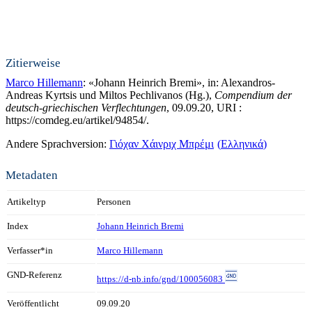
Zitierweise
Marco Hillemann
: «Johann Heinrich Bremi», in: Alexandros-
Andreas Kyrtsis und Miltos Pechlivanos (Hg.),
Compendium der
deutsch-griechischen Verflechtungen
, 09.09.20, URI :
https://comdeg.eu/artikel/94854/.
Andere Sprachversion:
Γιόχαν Χάινριχ Μπρέμι
Ελληνικά
Metadaten
Artikeltyp
Personen
Index
Johann Heinrich Bremi
Verfasser*in
Marco Hillemann
GND-Referenz
https://d-nb.info/gnd/100056083
Veröffentlicht
09.09.20