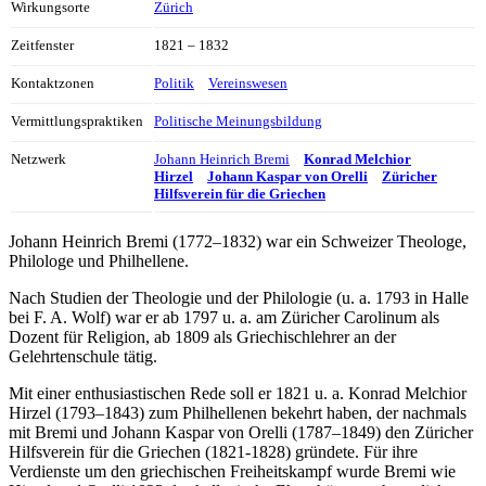
Wirkungsorte
Zürich
Zeitfenster
1821 – 1832
Kontaktzonen
Politik
Vereinswesen
Vermittlungspraktiken
Politische Meinungsbildung
Netzwerk
Johann Heinrich Bremi
Konrad Melchior
Hirzel
Johann Kaspar von Orelli
Züricher
Hilfsverein für die Griechen
Johann Heinrich Bremi (1772–1832) war ein Schweizer Theologe,
Philologe und Philhellene.
Nach Studien der Theologie und der Philologie (u. a. 1793 in Halle
bei F. A. Wolf) war er ab 1797 u. a. am Züricher Carolinum als
Dozent für Religion, ab 1809 als Griechischlehrer an der
Gelehrtenschule tätig.
Mit einer enthusiastischen Rede soll er 1821 u. a. Konrad Melchior
Hirzel (1793–1843) zum Philhellenen bekehrt haben, der nachmals
mit Bremi und Johann Kaspar von Orelli (1787–1849) den Züricher
Hilfsverein für die Griechen (1821-1828) gründete. Für ihre
Verdienste um den griechischen Freiheitskampf wurde Bremi wie