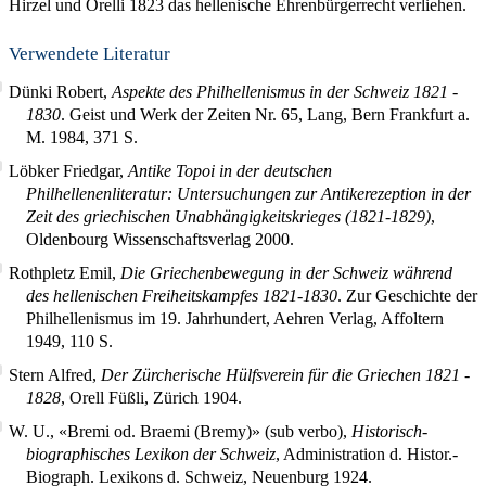
Hirzel und Orelli 1823 das hellenische Ehrenbürgerrecht verliehen.
Verwendete Literatur
Dünki Robert,
Aspekte des Philhellenismus in der Schweiz 1821 -
1830
. Geist und Werk der Zeiten Nr. 65, Lang, Bern Frankfurt a.
M. 1984,
371
S.
Löbker Friedgar,
Antike Topoi in der deutschen
Philhellenenliteratur: Untersuchungen zur Antikerezeption in der
Zeit des griechischen Unabhängigkeitskrieges (1821-1829)
,
Oldenbourg Wissenschaftsverlag 2000.
Rothpletz Emil,
Die Griechenbewegung in der Schweiz während
des hellenischen Freiheitskampfes 1821-1830
. Zur Geschichte der
Philhellenismus im 19. Jahrhundert, Aehren Verlag, Affoltern
1949,
110
S.
Stern Alfred,
Der Zürcherische Hülfsverein für die Griechen 1821 -
1828
, Orell Füßli, Zürich 1904.
W. U., «Bremi od. Braemi (Bremy)» (sub verbo),
Historisch-
biographisches Lexikon der Schweiz
, Administration d. Histor.-
Biograph. Lexikons d. Schweiz, Neuenburg 1924.