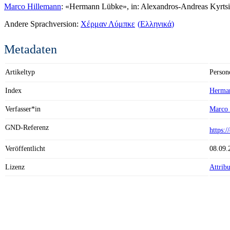
Marco Hillemann
: «Hermann Lübke», in: Alexandros-Andreas Kyrtsi
Andere Sprachversion:
Χέρμαν Λύμπκε
Ελληνικά
Metadaten
Artikeltyp
Person
Index
Herma
Verfasser*in
Marco 
GND-Referenz
https:
Veröffentlicht
08.09.
Lizenz
Attrib