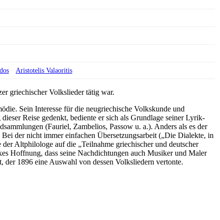
ldos
Aristotelis Valaoritis
 griechischer Volkslieder tätig war.
ödie. Sein Interesse für die neugriechische Volkskunde und
ieser Reise gedenkt, bediente er sich als Grundlage seiner Lyrik-
dsammlungen (Fauriel, Zambelios, Passow u. a.). Anders als es der
ei der nicht immer einfachen Übersetzungsarbeit („Die Dialekte, in
e der Altphilologe auf die „Teilnahme griechischer und deutscher
bkes Hoffnung, dass seine Nachdichtungen auch Musiker und Maler
, der 1896 eine Auswahl von dessen Volksliedern vertonte.