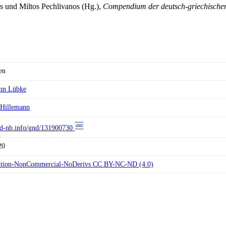
s und Miltos Pechlivanos (Hg.),
Compendium der deutsch-griechischen
en
nn Lübke
Hillemann
//d-nb.info/gnd/131900730
20
ution-NonCommercial-NoDerivs CC BY-NC-ND (4.0)