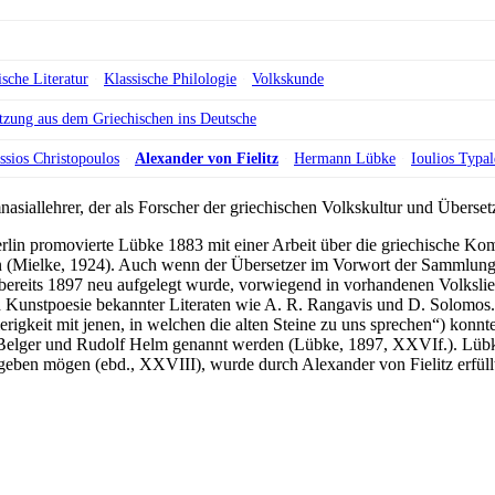
sche Literatur
Klassische Philologie
Volkskunde
tzung aus dem Griechischen ins Deutsche
ssios Christopoulos
Alexander von Fielitz
Hermann Lübke
Ioulios Typa
allehrer, der als Forscher der griechischen Volkskultur und Übersetzer
lin promovierte Lübke 1883 mit einer Arbeit über die griechische Kom
in (Mielke, 1924). Auch wenn der Übersetzer im Vorwort der Sammlung d
 bereits 1897 neu aufgelegt wurde, vorwiegend in vorhandenen Volkslie
unstpoesie bekannter Literaten wie A. R. Rangavis und D. Solomos. B
erigkeit mit jenen, in welchen die alten Steine zu uns sprechen“) konnt
an Belger und Rudolf Helm genannt werden (Lübke, 1897, XXVIf.). Lü
eben mögen (ebd., XXVIII), wurde durch Alexander von Fielitz erfüllt