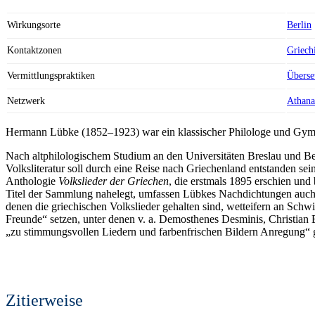
Wirkungsorte
Berlin
Kontaktzonen
Griechi
Vermittlungspraktiken
Überse
Netzwerk
Athana
Hermann Lübke (1852–1923) war ein klassischer Philologe und Gymnasi
Nach altphilologischem Studium an den Universitäten Breslau und Ber
Volksliteratur soll durch eine Reise nach Griechenland entstanden se
Anthologie
Volkslieder der Griechen
, die erstmals 1895 erschien und
Titel der Sammlung nahelegt, umfassen Lübkes Nachdichtungen auch K
denen die griechischen Volkslieder gehalten sind, wetteifern an Schwi
Freunde“ setzen, unter denen v. a. Demosthenes Desminis, Christi
„zu stimmungsvollen Liedern und farbenfrischen Bildern Anregung“ g
Zitierweise