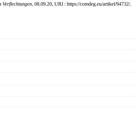
 Verflechtungen
, 08.09.20, URI : https://comdeg.eu/artikel/94732/.