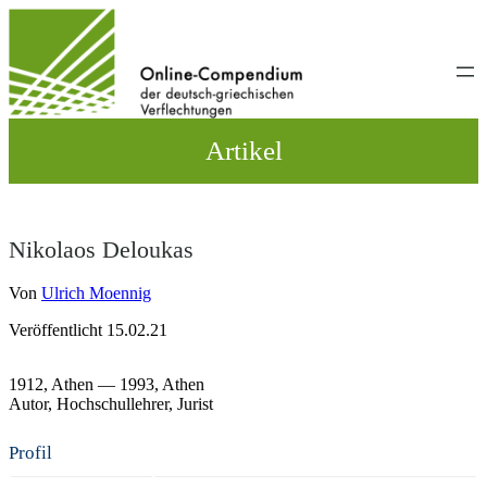
Direkt
zum
Inhalt
wechseln
Artikel
Nikolaos Deloukas
Von
Ulrich Moennig
Veröffentlicht 15.02.21
1912,
Athen
— 1993,
Athen
Autor
Hochschullehrer
Jurist
Profil