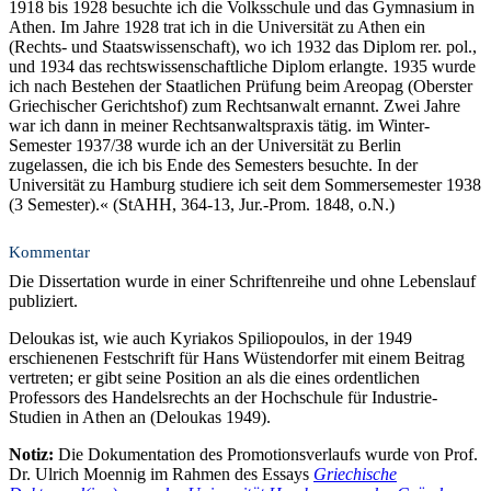
1918 bis 1928 besuchte ich die Volksschule und das Gymnasium in
Athen. Im Jahre 1928 trat ich in die Universität zu Athen ein
(Rechts- und Staatswissenschaft), wo ich 1932 das Diplom rer. pol.,
und 1934 das rechtswissenschaftliche Diplom erlangte. 1935 wurde
ich nach Bestehen der Staatlichen Prüfung beim Areopag (Oberster
Griechischer Gerichtshof) zum Rechtsanwalt ernannt. Zwei Jahre
war ich dann in meiner Rechtsanwaltspraxis tätig. im Winter-
Semester 1937/38 wurde ich an der Universität zu Berlin
zugelassen, die ich bis Ende des Semesters besuchte. In der
Universität zu Hamburg studiere ich seit dem Sommersemester 1938
(3 Semester).« (StAHH, 364-13, Jur.-Prom. 1848, o.N.)
Kommentar
Die Dissertation wurde in einer Schriftenreihe und ohne Lebenslauf
publiziert.
Deloukas ist, wie auch Kyriakos Spiliopoulos, in der 1949
erschienenen Festschrift für Hans Wüstendorfer mit einem Beitrag
vertreten; er gibt seine Position an als die eines ordentlichen
Professors des Handelsrechts an der Hochschule für Industrie-
Studien in Athen an (Deloukas 1949).
Notiz:
Die Dokumentation des Promotionsverlaufs wurde von Prof.
Dr. Ulrich Moennig im Rahmen des Essays
Griechische