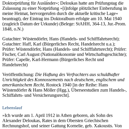
Doktorprüfung für Ausländer«; Deloukas hatte am Prüfungstag die
Zulassung zu einer Notprüfung »[i]nfolge plötzlicher Einberufung in
meine Heimat, hervorgerufen durch die aktuelle kritische Lage«
beantragt), der Eintrag ins Doktoralbum erfolgte am 10. Mai 1940
(zugleich Datum der Urkunde) (Belege: StAHH, 364-13, Jur.-Prom.
1848, o.N.)
Gutachter: Wüstendörfer, Hans (Handels- und Schiff­fahrtsrecht);
Gutachter: Haff, Karl (Bürgerliches Recht, Handelsrecht u.a.);
Prüfer: Wüstendörfer, Hans (Handels- und Schiff­fahrtsrecht); Prüfer:
Fischer, Carl August (National­ökonomie und Wirtschafts­geschichte);
Prüfer: Capelle, Karl-Hermann (Bürgerliches Recht und
Handelsrecht)
Veröffentlichung:
Die Haftung des Verfrachters aus schuldhafter
Unrichtigkeit des Konnossements nach deutschem, englischem und
amerikanischem Recht
, Rostock 1940 [in der Reihe: Hans
Wüstendörfer & Hans Möller (Hgg.), Überseestudien zum Handels-,
Schiffahrts- und Versicherungsrecht].
Lebenslauf
»Ich wurde am 1. April 1912 in Athen geboren, als Sohn des
Alexander Deloukas, Rates in dem Obersten Griechischen
Rechnungshof, und seiner Gattung Kornelie, geb. Xakoustis. Von