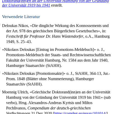
Doktorand(inn)en an der Universität Hamburg von der Gründung
der Universität 1919 bis 1941
erstellt.
Verwendete Literatur
Deloukas Nikos, «Die dingliche Wirkung des Konnossements und
der Art. 978 des griechischen Bürgerlichen Gesetzbuches», in:
Festschrift für Professor Dr. Hans Wüstendorfer
, o.A., Hamburg
1949, S. 25–43.
«Nikolaos Deloukas [Eintrag im Promotions-Meldebuch]» o. J.,
Promotions-Meldebuch der Staats- und Rechtswissenschaftlichen
Fakultät der Universität Hamburg, Nr. 1584 aus dem Jahr 1940,
Hamburger Staatsarchiv (StAHH).
«Nikolaos Deloukas [Promotionsakte]» o. J., StAHH, 364-13, Jur.-
Prom. 1848 (Blätter ohne Nummerierung), Hamburger
Staatsarchiv (StAHH).
Moennig Ulrich, «Griechische Doktorand(inn)en an der Universität
Hamburg von der Gründung der Universität 1919 bis 1941» (sub
verbo), Hrsg. Alexandros-Andreas Kyrtsis und Miltos
Pechlivanos,
Compendium der deutsch-griechischen
Verflechtungen
21 Dez 2020 [
https://comdeg.eu/essay/101014/
].