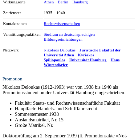
Wirkungsorte
Athen
Berlin
Hamburg
Zeitfenster
1935 – 1940
Kontaktzonen
Rechtswissenschaften
Vermittlungspraktiken
Studium an deutschsprachigen
Bildungseinrichtungen
Netzwerk
Nikolaos Deloukas
Juristische Fakultät der
Universität Athen
Kyriakos
Spiliopoulos
Universität Hamburg
Hans
Wüstendörfer
Promotion
Nikolaos Deloukas (1912-1993) war von 1938 bis 1940 als
Promotionsstudent an der Universität Hamburg eingeschrieben.
Fakultät: Staats- und Rechtswissenschaftliche Fakultät
Hauptfach: Handels- und Schifffahrtsrecht
Sommersemester 1938
Auslandsmatrikel, Nr. 15
Große Matrikel, Nr. –
Doktorprüfung am 2. September 1939 (lt. Promotionsakte »Not-