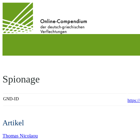
Direkt
zum
Inhalt
wechseln
Spionage
GND-ID
https:
Artikel
Thomas Nicolaou