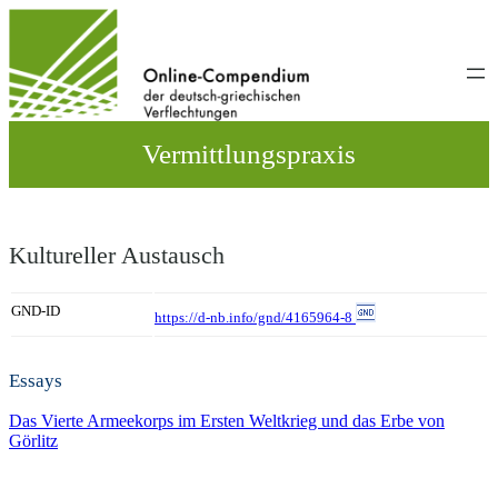
Direkt
zum
Inhalt
wechseln
Vermittlungspraxis
Kultureller Austausch
GND-ID
https://d-nb.info/gnd/4165964-8
Essays
Das Vierte Armeekorps im Ersten Weltkrieg und das Erbe von
Görlitz