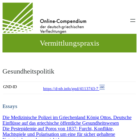
Direkt
zum
Inhalt
wechseln
Vermittlungspraxis
Gesundheitspolitik
GND-ID
https://d-nb.info/gnd/4113743-7
Essays
Die Medizinische Polizei im Griechenland König Ottos. Deutsche
Einflüsse auf das griechische öffentliche Gesundheitswesen
Die Pestepidemie auf Poros von 1837: Furcht, Konflikte,
Machtspiele und Polarisation um eine für sicher gehaltene