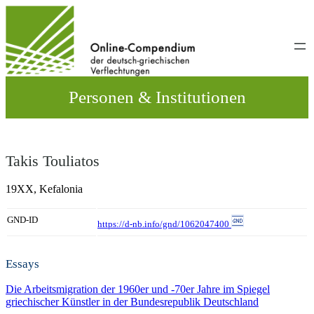
Direkt
zum
Inhalt
wechseln
Personen & Institutionen
Takis Touliatos
19ΧΧ,
Kefalonia
GND-ID
https://d-nb.info/gnd/1062047400
Essays
Die Arbeitsmigration der 1960er und -70er Jahre im Spiegel
griechischer Künstler in der Bundesrepublik Deutschland