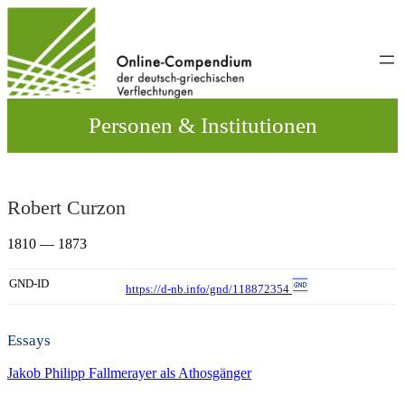
Direkt
zum
Inhalt
wechseln
Personen & Institutionen
Robert Curzon
1810 — 1873
GND-ID
https://d-nb.info/gnd/118872354
Essays
Jakob Philipp Fallmerayer als Athosgänger