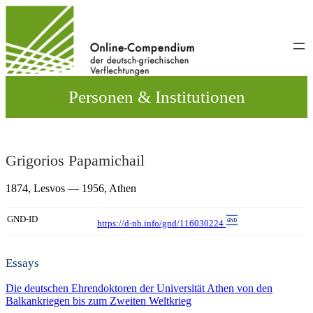
Direkt
zum
Inhalt
wechseln
Personen & Institutionen
Grigorios Papamichail
1874,
Lesvos
— 1956,
Athen
GND-ID
https://d-nb.info/gnd/116030224
Essays
Die deutschen Ehrendoktoren der Universität Athen von den
Balkankriegen bis zum Zweiten Weltkrieg