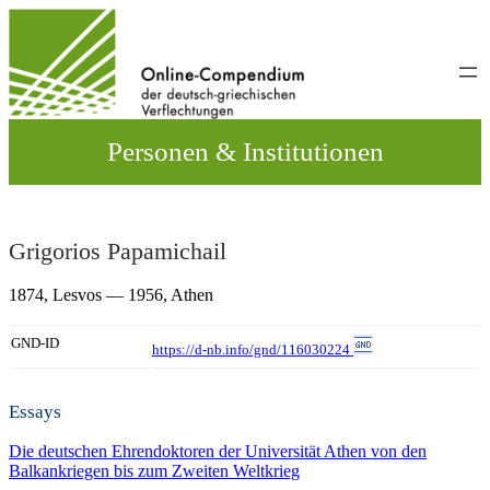
Direkt
zum
Inhalt
wechseln
Personen & Institutionen
Grigorios Papamichail
1874,
Lesvos
— 1956,
Athen
GND-ID
https://d-nb.info/gnd/116030224
Essays
Die deutschen Ehrendoktoren der Universität Athen von den
Balkankriegen bis zum Zweiten Weltkrieg