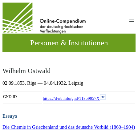
Direkt
zum
Inhalt
wechseln
Personen & Institutionen
Wilhelm Ostwald
02.09.1853,
Riga
— 04.04.1932,
Leipzig
GND-ID
https://d-nb.info/gnd/11859057X
Essays
Die Chemie in Griechenland und das deutsche Vorbild (1860–1904)