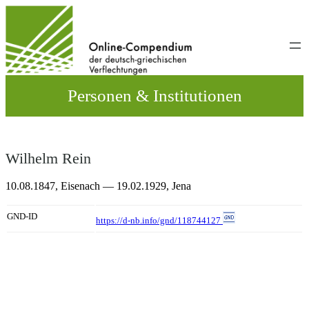
Direkt
zum
Inhalt
wechseln
Personen & Institutionen
Wilhelm Rein
10.08.1847,
Eisenach
— 19.02.1929,
Jena
GND-ID
https://d-nb.info/gnd/118744127