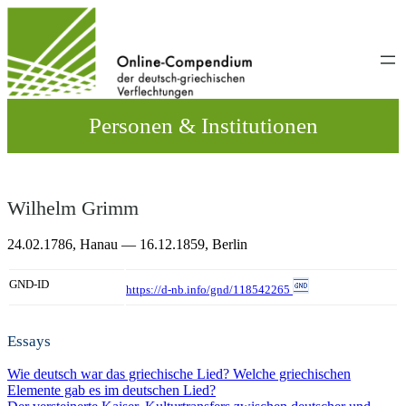
Direkt
zum
Inhalt
wechseln
Personen & Institutionen
Wilhelm Grimm
24.02.1786,
Hanau
— 16.12.1859,
Berlin
GND-ID
https://d-nb.info/gnd/118542265
Essays
Wie deutsch war das griechische Lied? Welche griechischen
Elemente gab es im deutschen Lied?