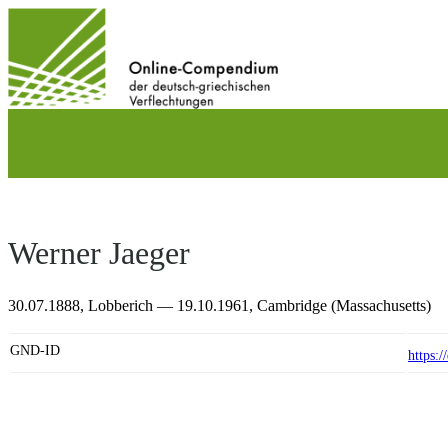
Direkt
zum
Inhalt
wechseln
Werner Jaeger
30.07.1888,
Lobberich
— 19.10.1961,
Cambridge (Massachusetts)
GND-ID
https: