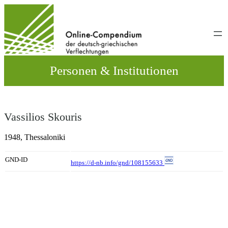
Direkt
zum
Inhalt
wechseln
Personen & Institutionen
Vassilios Skouris
1948,
Thessaloniki
GND-ID
https://d-nb.info/gnd/108155633