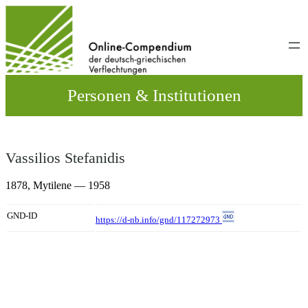
Direkt
zum
Inhalt
wechseln
Personen & Institutionen
Vassilios Stefanidis
1878,
Mytilene
— 1958
GND-ID
https://d-nb.info/gnd/117272973