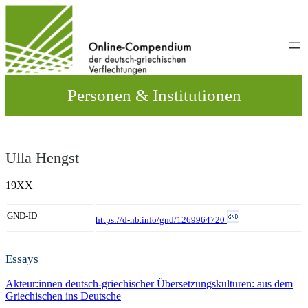
Direkt
zum
Inhalt
wechseln
Personen & Institutionen
Ulla Hengst
19XX
GND-ID
https://d-nb.info/gnd/1269964720
Essays
Akteur:innen deutsch-griechischer Übersetzungskulturen: aus dem
Griechischen ins Deutsche