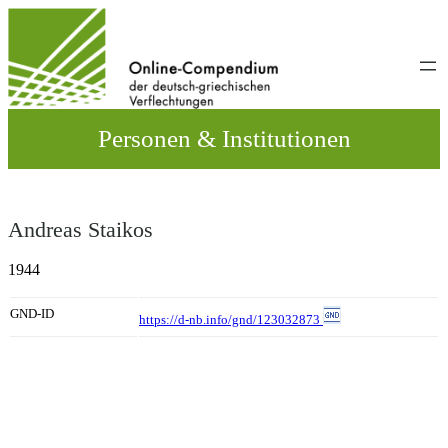
Direkt
zum
Inhalt
wechseln
Personen & Institutionen
Andreas Staikos
1944
GND-ID
https://d-nb.info/gnd/123032873