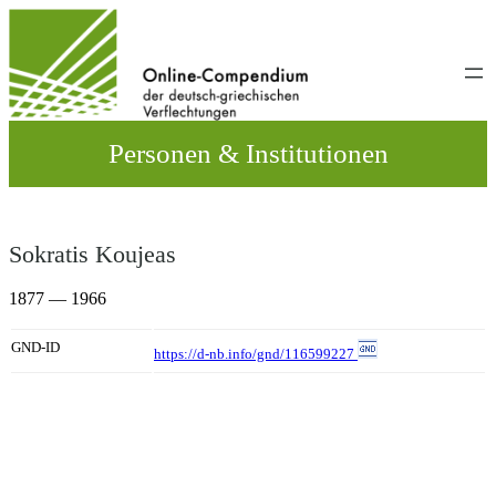
Direkt
zum
Inhalt
wechseln
Personen & Institutionen
Sokratis Koujeas
1877 — 1966
GND-ID
https://d-nb.info/gnd/116599227