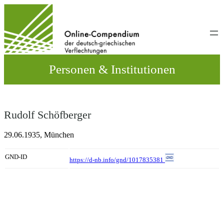
Direkt
zum
Inhalt
wechseln
Personen & Institutionen
Rudolf Schöfberger
29.06.1935,
München
GND-ID
https://d-nb.info/gnd/1017835381