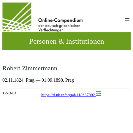
Direkt
zum
Inhalt
wechseln
Personen & Institutionen
Robert Zimmermann
02.11.1824,
Prag
— 01.09.1898,
Prag
GND-ID
https://d-nb.info/gnd/118637002