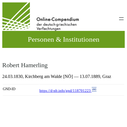
Direkt
zum
Inhalt
wechseln
Personen & Institutionen
Robert Hamerling
24.03.1830,
Kirchberg am Walde [NÖ]
— 13.07.1889,
Graz
GND-ID
https://d-nb.info/gnd/118701223