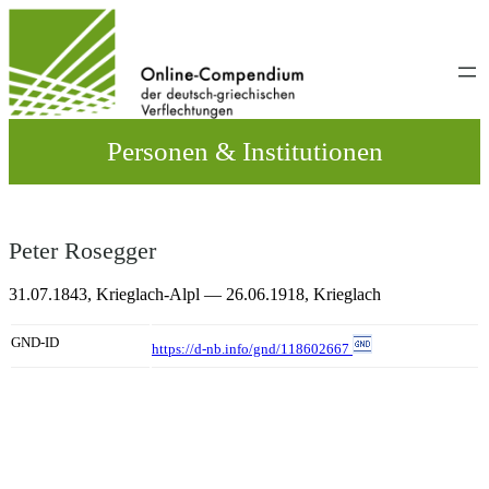
Direkt
zum
Inhalt
wechseln
Personen & Institutionen
Peter Rosegger
31.07.1843,
Krieglach-Alpl
— 26.06.1918,
Krieglach
GND-ID
https://d-nb.info/gnd/118602667