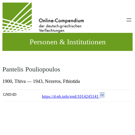
Direkt
zum
Inhalt
wechseln
Personen & Institutionen
Pantelis Pouliopoulos
1900,
Thiva
— 1943,
Nezeros, Fthiotida
GND-ID
https://d-nb.info/gnd/1014245141