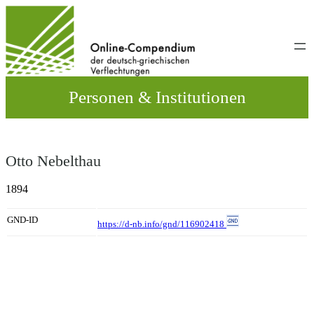
Direkt
zum
Inhalt
wechseln
Personen & Institutionen
Otto Nebelthau
1894
GND-ID
https://d-nb.info/gnd/116902418