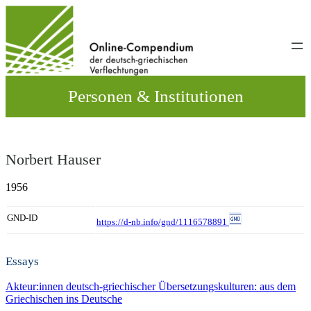
Direkt
zum
Inhalt
wechseln
Personen & Institutionen
Norbert Hauser
1956
GND-ID
https://d-nb.info/gnd/1116578891
Essays
Akteur:innen deutsch-griechischer Übersetzungskulturen: aus dem
Griechischen ins Deutsche