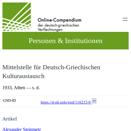
Direkt
zum
Inhalt
wechseln
Personen & Institutionen
Mittelstelle für Deutsch-Griechischen
Kulturaustausch
1933,
Athen
— s. d.
GND-ID
https://d-nb.info/gnd/116215-9
Artikel
Alexander Steinmetz