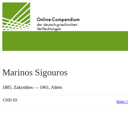
Direkt
zum
Inhalt
wechseln
Marinos Sigouros
1885,
Zakynthos
— 1961,
Athen
GND-ID
https: