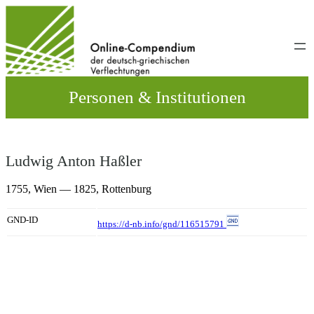
Direkt
zum
Inhalt
wechseln
Personen & Institutionen
Ludwig Anton Haßler
1755,
Wien
— 1825,
Rottenburg
GND-ID
https://d-nb.info/gnd/116515791