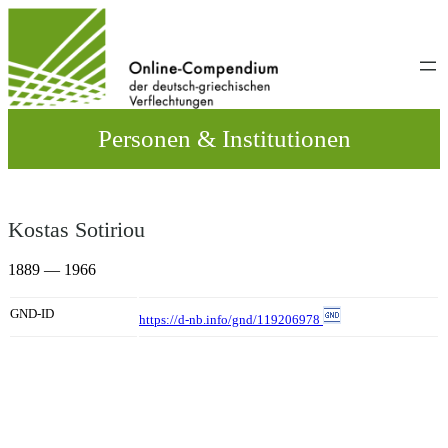
Direkt
zum
Inhalt
wechseln
Personen & Institutionen
Kostas Sotiriou
1889 — 1966
GND-ID
https://d-nb.info/gnd/119206978