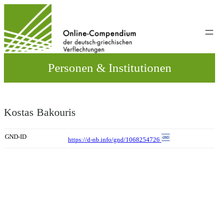
Direkt
zum
Inhalt
wechseln
Personen & Institutionen
Kostas Bakouris
GND-ID
https://d-nb.info/gnd/1068254726