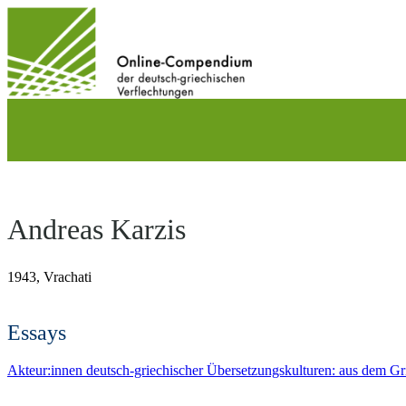
Direkt
zum
Inhalt
wechseln
Andreas Karzis
1943,
Vrachati
Essays
Akteur:innen deutsch-griechischer Übersetzungskulturen: aus dem Gr