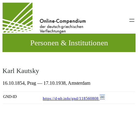
Direkt
zum
Inhalt
wechseln
Personen & Institutionen
Karl Kautsky
16.10.1854,
Prag
— 17.10.1938,
Amsterdam
GND-ID
https://d-nb.info/gnd/118560808