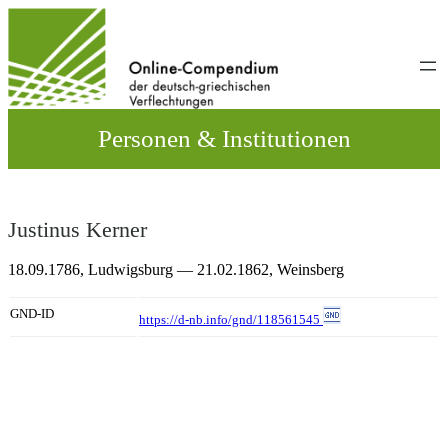
Direkt
zum
Inhalt
wechseln
Personen & Institutionen
Justinus Kerner
18.09.1786,
Ludwigsburg
— 21.02.1862,
Weinsberg
GND-ID
https://d-nb.info/gnd/118561545