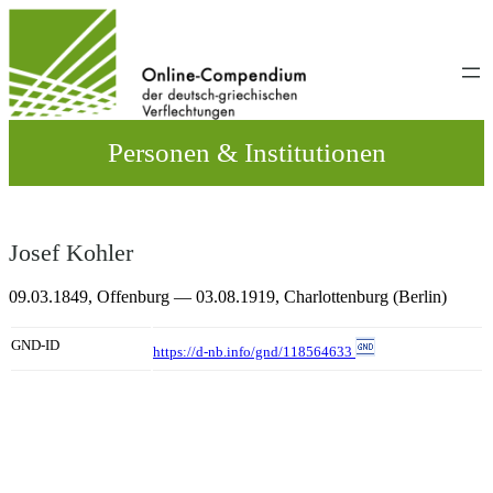
Direkt
zum
Inhalt
wechseln
Personen & Institutionen
Josef Kohler
09.03.1849,
Offenburg
— 03.08.1919,
Charlottenburg (Berlin)
GND-ID
https://d-nb.info/gnd/118564633