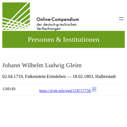
Direkt
zum
Inhalt
wechseln
Personen & Institutionen
Johann Wilhelm Ludwig Gleim
02.04.1719,
Falkenstein-Ermsleben
— 18.02.1803,
Halberstadt
GND-ID
https://d-nb.info/gnd/118717758