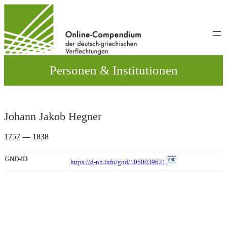
Direkt
zum
Inhalt
wechseln
Personen & Institutionen
Johann Jakob Hegner
1757 — 1838
GND-ID
https://d-nb.info/gnd/1060039621