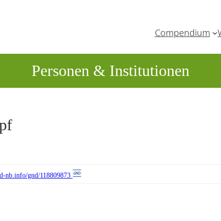
Compendium
Personen & Institutionen
pf
//d-nb.info/gnd/118809873