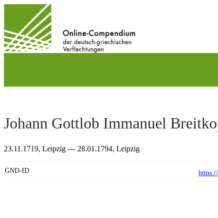
Direkt
zum
Inhalt
wechseln
Johann Gottlob Immanuel Breitko
23.11.1719,
Leipzig
— 28.01.1794,
Leipzig
GND-ID
https: