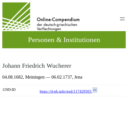
Direkt
zum
Inhalt
wechseln
Personen & Institutionen
Johann Friedrich Wucherer
04.08.1682,
Meiningen
— 06.02.1737,
Jena
GND-ID
https://d-nb.info/gnd/117429503