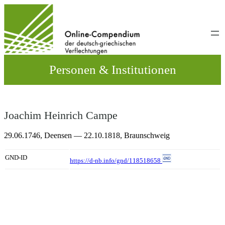
Direkt
zum
Inhalt
wechseln
Personen & Institutionen
Joachim Heinrich Campe
29.06.1746,
Deensen
— 22.10.1818,
Braunschweig
GND-ID
https://d-nb.info/gnd/118518658