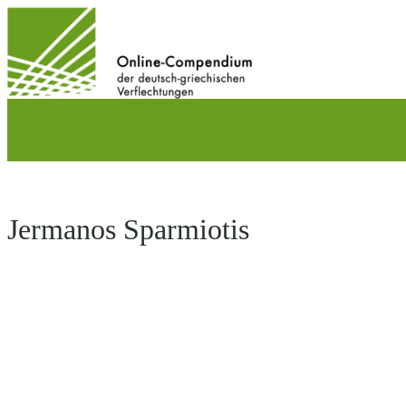
Direkt
zum
Inhalt
wechseln
Jermanos Sparmiotis