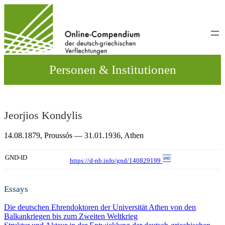
Direkt
zum
Inhalt
wechseln
Personen & Institutionen
Jeorjios Kondylis
14.08.1879,
Proussós
— 31.01.1936,
Athen
GND-ID
https://d-nb.info/gnd/140829199
Essays
Die deutschen Ehrendoktoren der Universität Athen von den
Balkankriegen bis zum Zweiten Weltkrieg