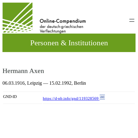
Direkt
zum
Inhalt
wechseln
Personen & Institutionen
Hermann Axen
06.03.1916,
Leipzig
— 15.02.1992,
Berlin
GND-ID
https://d-nb.info/gnd/119328569